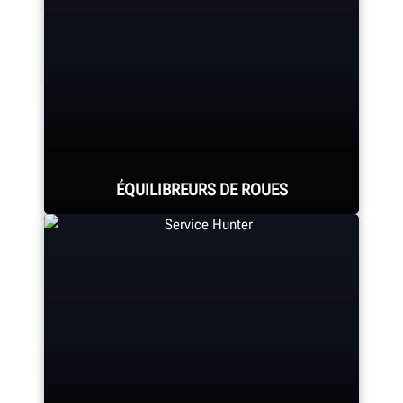
ÉQUILIBREURS DE ROUES
Parcourez la gamme complète
d’équilibreurs de roues qui
procurent l’équilibrage le plus rapide
et le plus efficace grâce à un
logiciel breveté et des