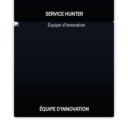
fonctionnalités exclusives.
SERVICE HUNTER
DÉCOUVREZ LES ÉQUILIBREURS HUNTER
Les services de Hunter comptent le
plus grand nombre de représentants
hautement qualifiés de l’industrie.
DEMANDER UN ENTRETIEN
ÉQUIPE D’INNOVATION