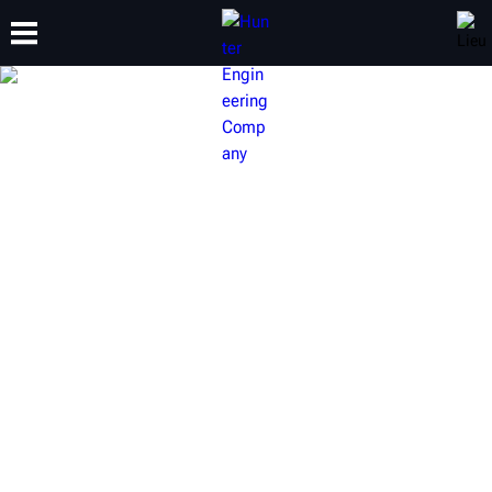
FORMATION
PRODUITS
ASSISTANCE
À PROPOS
CHANGEURS DE PNEUS
HUNTER
Que vous recherchiez un changeur de pneus d’établi, à
pince centrale ou entièrement automatique, Hunter
propose une gamme complète de changeurs de pneus
puissants qui répondront aux besoins de n’importe quel
atelier.