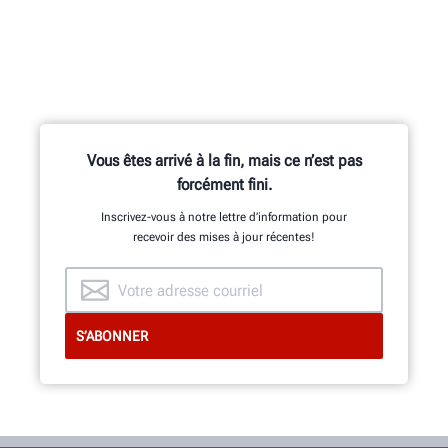
Des centaines de fonctionnalités
brevetées et exclusives sont le fruit
des travaux de l’équipe de recherche
et développement composée
d’ingénieurs en mécanique, en
Vous êtes arrivé à la fin, mais ce n’est pas
électricité et en logiciels.
forcément fini.
Inscrivez-vous à notre lettre d’information pour
recevoir des mises à jour récentes!
INNOVATION ET QUALITÉ