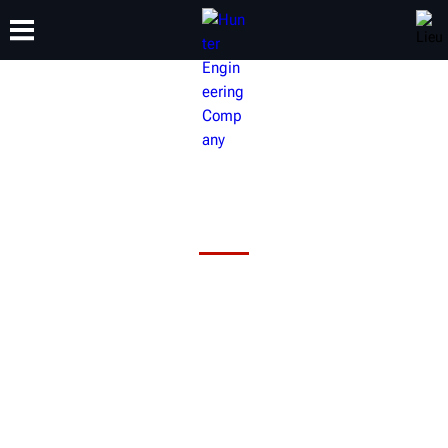
FORMATION
PRODUITS
ASSISTANCE
À PROPOS
Principes fondamentaux de
l'alignement et ventes
Maximisez votre potentiel de vente avec Quick Check Drive
dès le premier jour grâce aux formations sur les principes de
base de l’alignement et la vente! Ces courtes vidéos vous
aideront à communiquer clairement les avantages de
l’alignement des 4 roues en vous permettant de mieux
comprendre les principes de base de l’alignement.