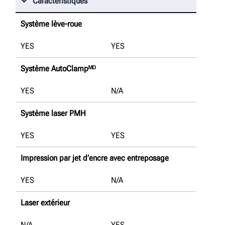
Caractéristiques
Système lève-roue
YES
YES
Système AutoClampᴹᴰ
YES
N/A
Système laser PMH
YES
YES
Impression par jet d’encre avec entreposage
YES
N/A
Laser extérieur
N/A
YES