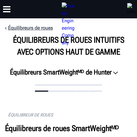
Équilibreurs de roues
FORMATION
ÉQUILIBREURS DE ROUES INTUITIFS
PRODUITS
ASSISTANCE
À PROPOS
AVEC OPTIONS HAUT DE GAMME
Équilibreurs SmartWeightᴹᴰ de Hunter
Présentation
Caractéristiques
Connectivité
Caractéristiques
ÉQUILIBREUR DE ROUES
DEMANDER UN DEVIS
Équilibreurs de roues SmartWeightᴹᴰ