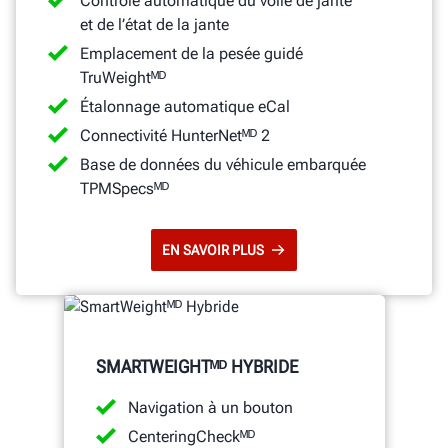
Contrôle automatique du voile de jante
et de l’état de la jante
Emplacement de la pesée guidé
TruWeightᴹᴰ
Étalonnage automatique eCal
Connectivité HunterNetᴹᴰ 2
Base de données du véhicule embarquée
TPMSpecsᴹᴰ
EN SAVOIR PLUS
SMARTWEIGHTᴹᴰ HYBRIDE
Navigation à un bouton
CenteringCheckᴹᴰ