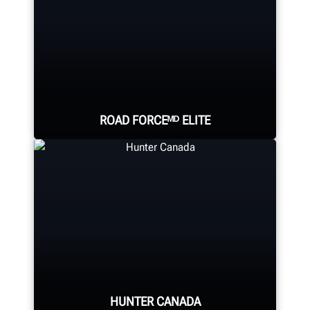
ROAD FORCEᴹᴰ ELITE
L’équilibreur de roues à diagnostic
le plus rapide au monde, offrant un
équilibrage plus rapide que
n’importe quel équilibreur
traditionnel.
HUNTER CANADA