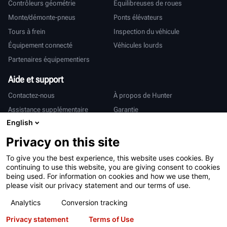
Contrôleurs géométrie
Équilibreuses de roues
Monte/démonte-pneus
Ponts élévateurs
Tours à frein
Inspection du véhicule
Équipement connecté
Véhicules lourds
Partenaires équipementiers
Aide et support
Contactez-nous
À propos de Hunter
Assistance supplémentaire
Garantie
English
International
Privacy on this site
Ventes et services
Deutsch
To give you the best experience, this website uses cookies. By
亨特中国
continuing to use this website, you are giving consent to cookies
being used. For information on cookies and how we use them,
please visit our privacy statement and our terms of use.
Analytics
Conversion tracking
Privacy statement
Terms of Use