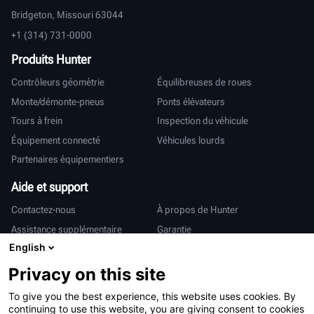
Bridgeton, Missouri 63044
+1 (314) 731-0000
Produits Hunter
Contrôleurs géométrie
Équilibreuses de roues
Monte/démonte-pneus
Ponts élévateurs
Tours à frein
Inspection du véhicule
Équipement connecté
Véhicules lourds
Partenaires équipementiers
Aide et support
Contactez-nous
À propos de Hunter
Assistance supplémentaire
Garantie
English
International
Privacy on this site
Ventes et services
Deutsch
To give you the best experience, this website uses cookies. By
亨特中国
continuing to use this website, you are giving consent to cookies