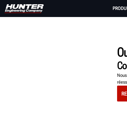
PRODU
Ou
Co
Nous 
réess
RE