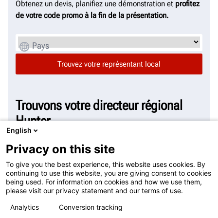
Obtenez un devis, planifiez une démonstration et
profitez
de votre code promo à la fin de la présentation.
Pays
Trouvons votre directeur régional
Hunter
English
Privacy on this site
Pour toute question ou en cas de problème, prenez
contact avec votre directeur régional Hunter.
To give you the best experience, this website uses cookies. By
continuing to use this website, you are giving consent to cookies
being used. For information on cookies and how we use them,
Pays
please visit our privacy statement and our terms of use.
Analytics
Conversion tracking