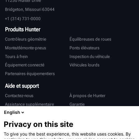
11250 Hunter Drive
Bridgeton, Missouri 63044
+1 (314) 731-0000
Produits Hunter
Contrôleurs géométrie
Équilibreuses de roues
Monte/démonte-pneus
Ponts élévateurs
Tours à frein
Inspection du véhicule
Équipement connecté
Véhicules lourds
Partenaires équipementiers
Aide et support
Contactez-nous
À propos de Hunter
Assistance supplémentaire
Garantie
English
International
Privacy on this site
Ventes et services
Deutsch
To give you the best experience, this website uses cookies. By
亨特中国