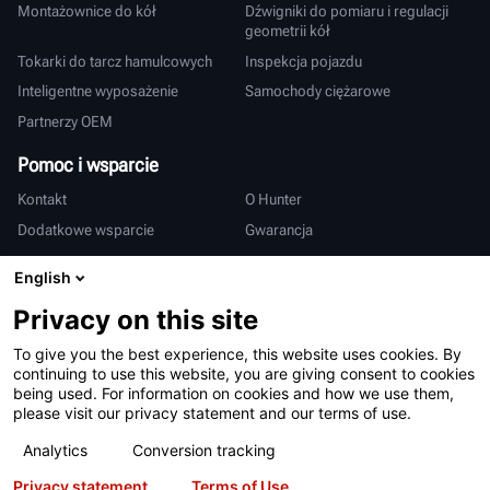
Montażownice do kół
Dźwigniki do pomiaru i regulacji
geometrii kół
Tokarki do tarcz hamulcowych
Inspekcja pojazdu
Inteligentne wyposażenie
Samochody ciężarowe
Partnerzy OEM
Pomoc i wsparcie
Kontakt
O Hunter
Dodatkowe wsparcie
Gwarancja
Międzynarodowy
English
Sprzedaż i serwis
Deutsch
Privacy on this site
亨特中国
To give you the best experience, this website uses cookies. By
continuing to use this website, you are giving consent to cookies
being used. For information on cookies and how we use them,
please visit our privacy statement and our terms of use.
Analytics
Conversion tracking
Privacy statement
Terms of Use
Warunki użytkowania
Polityka prywatności
Patenty