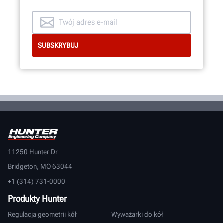
11250 Hunter Dr
Bridgeton, MO 63044
+1 (314) 731-0000
Produkty Hunter
Regulacja geometrii kół
Wyważarki do kół