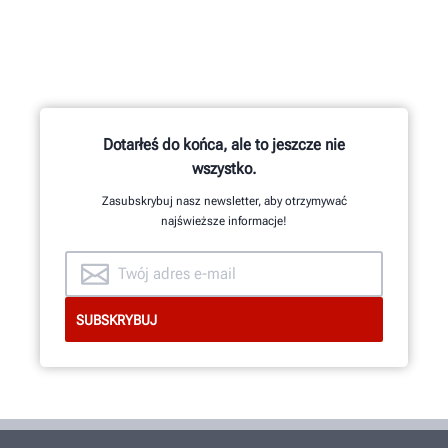
Hundreds of patented and exclusive
features begin with the research
and development team of
mechanical, electrical and software
engineers.
Dotarłeś do końca, ale to jeszcze nie
wszystko.
Zasubskrybuj nasz newsletter, aby otrzymywać
INNOVATION & QUALITY
najświeższe informacje!