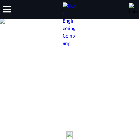
SZKOLENIA
PRODUKTY
WSPARCIE
O NAS
WYWAŻARKI DO KÓŁ MARKI
HUNTER
Firma Hunter oferuje szeroki wybór wyważarek do kół,
które dzięki opatentowanemu oprogramowaniu i
unikalnym funkcjom zapewniają najszybsze i
najefektywniejsze wyważanie.