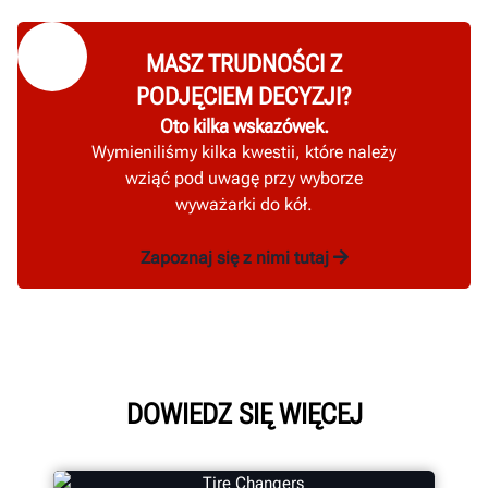
MASZ TRUDNOŚCI Z
PODJĘCIEM DECYZJI?
Oto kilka wskazówek.
Wymieniliśmy kilka kwestii, które należy
wziąć pod uwagę przy wyborze
wyważarki do kół.
Zapoznaj się z nimi tutaj
DOWIEDZ SIĘ WIĘCEJ