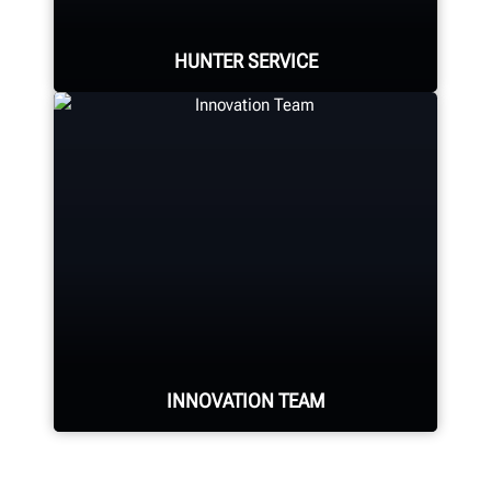
EXPLORE HUNTER BALANCERS
HUNTER SERVICE
Hunter deploys the largest service
force of highly-qualified
representatives in the industry.
REQUEST SERVICE
INNOVATION TEAM