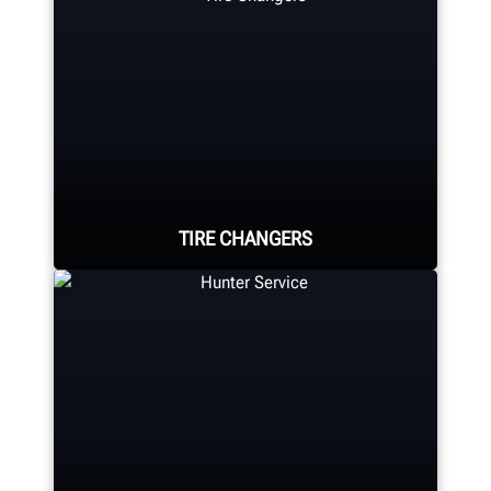
TIRE CHANGERS
Browse Hunter's full-line of
powerful tire changers that are sure
to meet any shop’s needs.