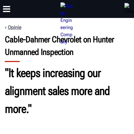
Opinie
Cable-Dahmer Chevrolet on Hunter
SZKOLENIA
PRODUKTY
WSPARCIE
O NAS
Unmanned Inspection
"It keeps increasing our
alignment sales more and
more."