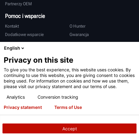
Partnerzy OEM
Pomoc i wsparcie
Kontakt
O Hunter
Dodatkowe wsparcie
Gwarancja
Międzynarodowy
English
Sprzedaż i serwis
Deutsch
Privacy on this site
亨特中国
To give you the best experience, this website uses cookies. By
continuing to use this website, you are giving consent to cookies
being used. For information on cookies and how we use them,
please visit our privacy statement and our terms of use.
Analytics
Conversion tracking
Privacy statement
Terms of Use
Warunki użytkowania
Polityka prywatności
Patenty
Logowanie
Accept
Copyright
© 2026 Hunter Engineering Company.
Wszelkie prawa
zastrzeżone.