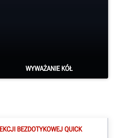
WYWAŻANIE KÓŁ
Wyważarki Road Force® Elite
eliminują wibracje, których inne
wyważarki nie mogą wyeliminować,
a także zgłaszają je do HunterNet®,
PEKCJI BEZDOTYKOWEJ QUICK
dzięki czemu można z dowolnego