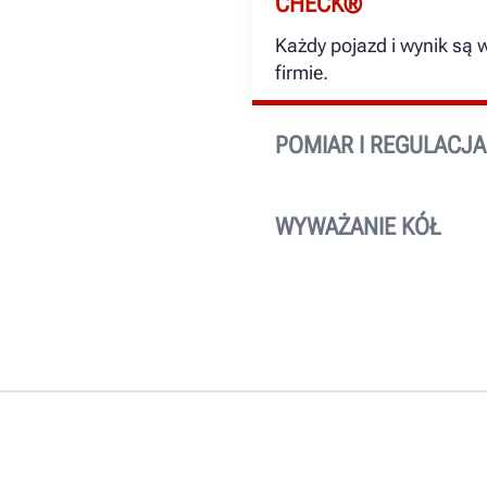
CHECK®
Każdy pojazd i wynik są
DOWIEDZ SIĘ WIĘCEJ
firmie.
POMIAR I REGULACJA
Możesz wczytać historycz
je do klienta lub firmy u
WYWAŻANIE KÓŁ
Każdy wynik wyważania, 
potrzebne ciężarki, jest