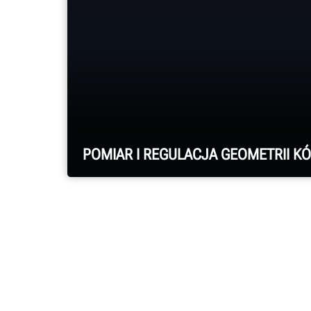
POMIAR I REGULACJA GEOMETRII KÓ
Systemy HawkEye Elite® marki
Hunter tworzą raport z każdej
regulacji geometrii kół.