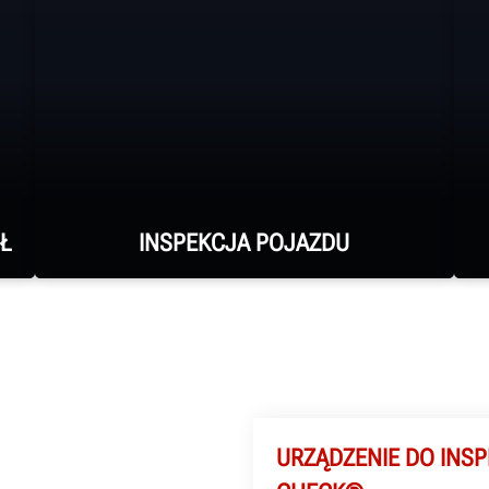
Ł
INSPEKCJA POJAZDU
Wykorzystuj okazje do świadczenia
usług pomiaru i regulacji geometrii
kół oraz kontroli opon za pomocą
urządzenia do bezdotykowej
URZĄDZENIE DO INS
inspekcji marki Hunter.