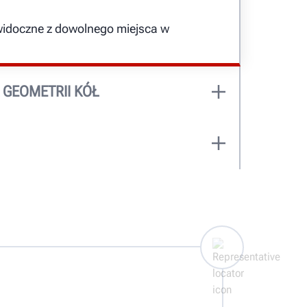
miejsca sprawdzić, czy praca została
wykonana prawidłowo.
 widoczne z dowolnego miejsca w
DOWIEDZ SIĘ WIĘCEJ
 GEOMETRII KÓŁ
ne wyniki pomiaru geometrii i wysłać
bezpieczeniowej.
w tym wartość siły Road Force® i
 zachowywany.