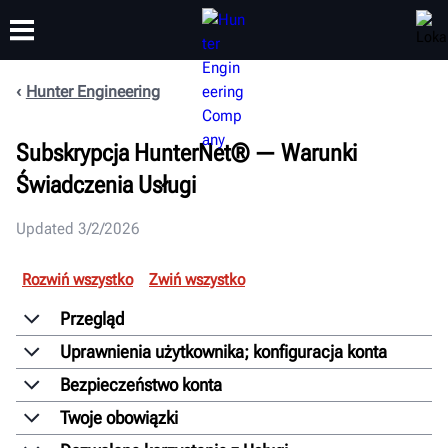
Hunter Engineering
SZKOLENIA
PRODUKTY
WSPARCIE
O NAS
Subskrypcja HunterNet® — Warunki
Świadczenia Usługi
Updated 3/2/2026
Rozwiń wszystko
Zwiń wszystko
Przegląd
Uprawnienia użytkownika; konfiguracja konta
Bezpieczeństwo konta
Twoje obowiązki