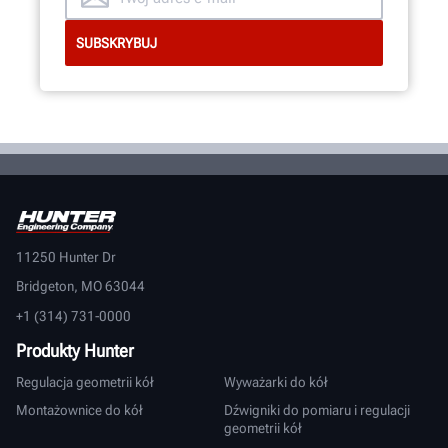
11250 Hunter Dr
Bridgeton, MO 63044
+1 (314) 731-0000
Produkty Hunter
Regulacja geometrii kół
Wyważarki do kół
Montażownice do kół
Dźwigniki do pomiaru i regulacji
geometrii kół