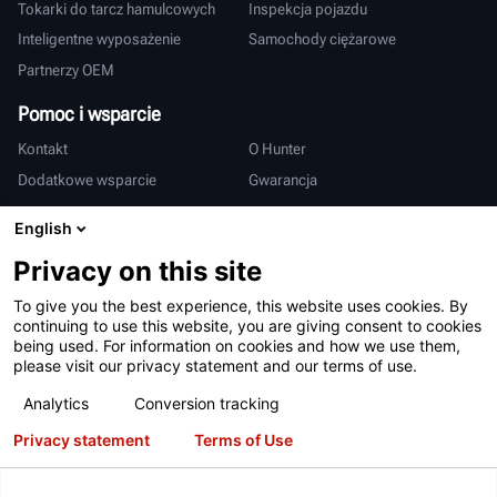
Tokarki do tarcz hamulcowych
Inspekcja pojazdu
Inteligentne wyposażenie
Samochody ciężarowe
Partnerzy OEM
Pomoc i wsparcie
Kontakt
O Hunter
Dodatkowe wsparcie
Gwarancja
Międzynarodowy
English
Sprzedaż i serwis
Deutsch
Privacy on this site
亨特中国
To give you the best experience, this website uses cookies. By
continuing to use this website, you are giving consent to cookies
being used. For information on cookies and how we use them,
please visit our privacy statement and our terms of use.
Analytics
Conversion tracking
Privacy statement
Terms of Use
Warunki użytkowania
Polityka prywatności
Patenty
Logowanie