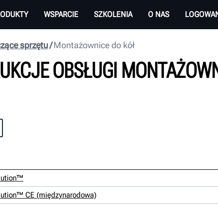
RODUKTY
WSPARCIE
SZKOLENIA
O NAS
LOGOWAN
czące sprzętu
Montażownice do kół
RUKCJE OBSŁUGI MONTAŻOWN
lution™
olution™ CE (międzynarodowa)