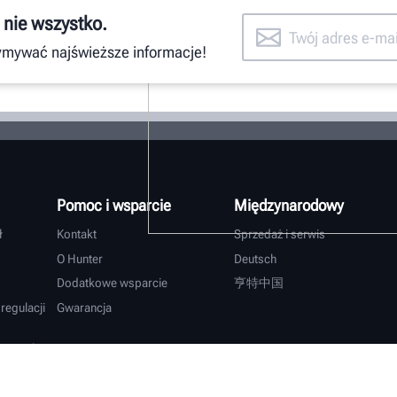
 nie wszystko.
zymywać najświeższe informacje!
Pomoc i wsparcie
Międzynarodowy
ł
Kontakt
Sprzedaż i serwis
O Hunter
Deutsch
Dodatkowe wsparcie
亨特中国
regulacji
Gwarancja
lcowych
ie