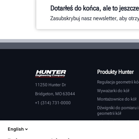
Dotarłeś do końca, ale to jeszcze
Zasubskrybuj nasz newsletter, aby otr
Produkty Hunter
Regulacja geometrii kó
11250 Hunter Dr
Wyważarki do kół
Bridgeton, MO 63044
Montażownice do kół
+1 (314) 731-0000
Dźwigniki do pomiaru i 
geometrii kół
Tokarki do tarcz hamu
English
Inspekcja pojazdu
Inteligentne wyposażen