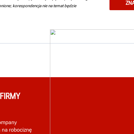
ronione; korespondencja nie na temat będzie
 FIRMY
Company
a na robociznę