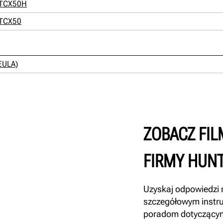
i TCX50H
i TCX50
EULA)
ZOBACZ FI
FIRMY HUN
Uzyskaj odpowiedzi n
szczegółowym instr
poradom dotyczącym