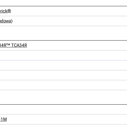
erick®
rodowa)
to34R™ TCA34R
X51M