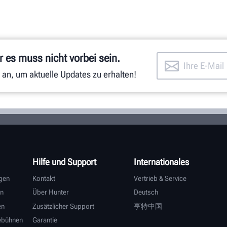
 es muss nicht vorbei sein.
 an, um aktuelle Updates zu erhalten!
Hilfe und Support
Internationales
gen
Kontakt
Vertrieb & Service
n
Über Hunter
Deutsch
en
Zusätzlicher Support
亨特中国
ebühnen
Garantie