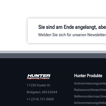
Sie sind am Ende angelangt, aber
Melden Sie sich für unseren Newsletter
Hunter Produkte
Achsvermessungsanla
11250 Hunter Dr
Radauswuchtmaschine
Bridgeton, MO 63044
Reifenmontiermaschin
+1 (314) 731-0000
Achsvermessungsheb