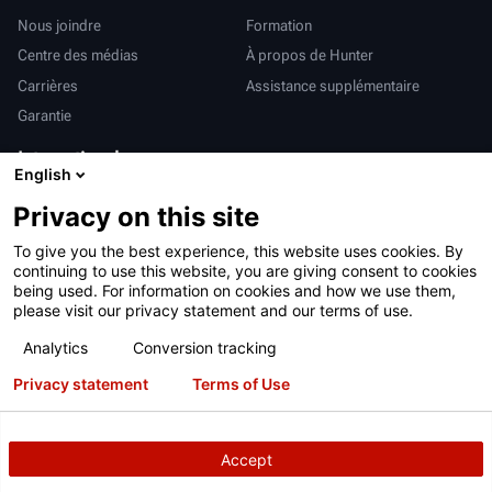
Nous joindre
Formation
Centre des médias
À propos de Hunter
Carrières
Assistance supplémentaire
Garantie
International
English
Ventes et services
Deutsch
Privacy on this site
亨特中国
To give you the best experience, this website uses cookies. By
continuing to use this website, you are giving consent to cookies
being used. For information on cookies and how we use them,
please visit our privacy statement and our terms of use.
Analytics
Conversion tracking
Conditions d’utilisation
Déclaration de confidentialité
Privacy statement
Terms of Use
Proposition 65 de Californie
Système RAPI
Brevets
Connexion
Accept
Copyright
© 2026 Hunter Engineering Company.
Tous droits réservés.