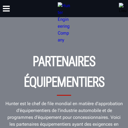
FORMATION
PRODUITS
ASSISTANCE
À PROPOS
PARTENAIRES
ÉQUIPEMENTIERS
Hunter est le chef de file mondial en matière d’approbation
d’équipementiers de l’industrie automobile et de
programmes d’équipement pour concessionnaires. Voici
les partenaires équipementiers ayant des exigences en