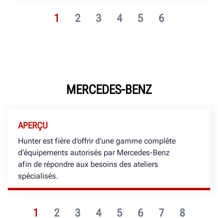
1
2
3
4
5
6
MERCEDES-BENZ
APERÇU
Hunter est fière d’offrir d’une gamme complète
d’équipements autorisés par Mercedes-Benz
afin de répondre aux besoins des ateliers
spécialisés.
1
2
3
4
5
6
7
8