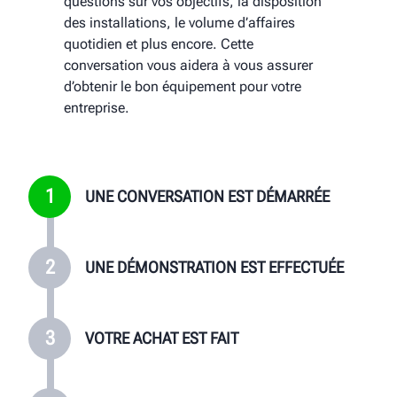
questions sur vos objectifs, la disposition
votre atelier. Vous en saurez plus sur les
Avec 4 clients sur 5 à moins de 90 km d’un
Engineering Corporate.
votre achat et de son installation.
des installations, le volume d’affaires
avantages et les caractéristiques du
représentant de service Hunter, un service le jour
quotidien et plus encore. Cette
produit et vous aurez des réponses à
même ou le jour suivant est possible pour tous les
conversation vous aidera à vous assurer
toutes les questions que vous pourriez
clients Hunter.
d’obtenir le bon équipement pour votre
avoir sur l’équipement.
entreprise.
1
UNE CONVERSATION EST DÉMARRÉE
2
UNE DÉMONSTRATION EST EFFECTUÉE
3
VOTRE ACHAT EST FAIT