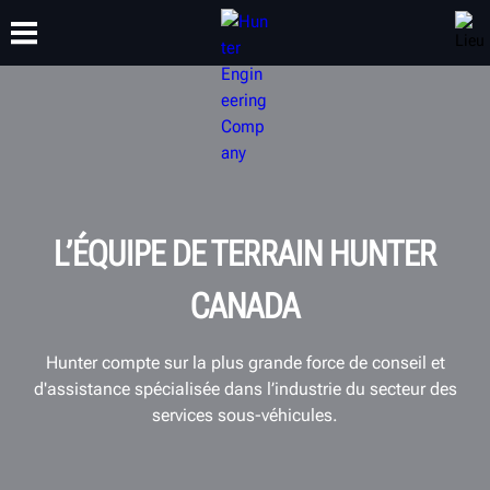
FORMATION
PRODUITS
ASSISTANCE
À PROPOS
L’ÉQUIPE DE TERRAIN HUNTER
CANADA
Hunter compte sur la plus grande force de conseil et
d'assistance spécialisée dans l’industrie du secteur des
services sous-véhicules.