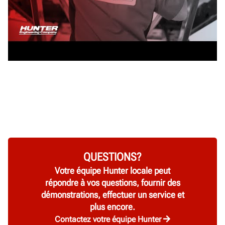
QUESTIONS?
Votre équipe Hunter locale peut
répondre à vos questions, fournir des
démonstrations, effectuer un service et
plus encore.
Contactez votre équipe Hunter