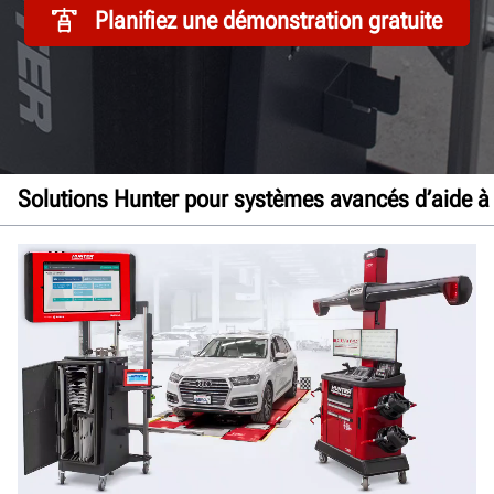
Planifiez une démonstration gratuite
Solutions Hunter pour systèmes avancés d’aide à
Aperçu
RCI
Étalonner
Espace de travail
Équipementiers
Documents
Obtenez un devis