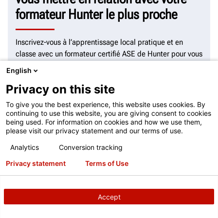
formateur Hunter le plus proche
Inscrivez-vous à l’apprentissage local pratique et en
classe avec un formateur certifié ASE de Hunter pour vous
aider à exceller dans l’étalonnage de systèmes avancés
English
d’aide à la conduite des véhicules.
Consultez les offres de
Privacy on this site
cours près de chez vous
To give you the best experience, this website uses cookies. By
Ce formulaire est destiné aux demandes légitimes concernant un
continuing to use this website, you are giving consent to cookies
équipement ou un service Hunter. Toute autre utilisation est interdite et
being used. For information on cookies and how we use them,
sera rejetée. Voir les
Conditions d’utilisation détaillées
please visit our privacy statement and our terms of use.
Analytics
Conversion tracking
Privacy statement
Terms of Use
Pays
Accept