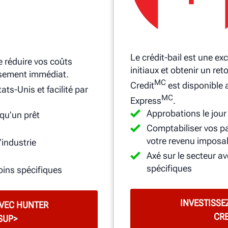
Le crédit-bail est une ex
 réduire vos coûts
initiaux et obtenir un re
issement immédiat.
MC
Credit
est disponible
ats-Unis et facilité par
MC
Express
.
Approbations le jou
 qu’un prêt
Comptabiliser vos pa
votre revenu imposa
’industrie
Axé sur le secteur 
spécifiques
ins spécifiques
INVESTISSE
AVEC HUNTER
CR
SUP>