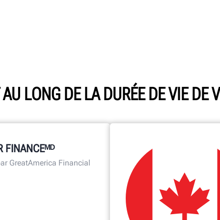
 AU LONG DE LA DURÉE DE VIE DE
 FINANCEᴹᴰ
ar GreatAmerica Financial