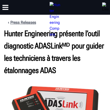
Press Releases
FORMATION
Hunter Engineering présente l’outil
PRODUITS
ASSISTANCE
À PROPOS
diagnostic ADASLinkᴹᴰ pour guider
les techniciens à travers les
étalonnages ADAS