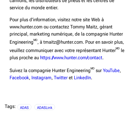
camions, les distributeurs de pneus et les centres de
service du monde entier.
Pour plus d’information, visitez notre site Web à
www.hunter.com ou contactez Tommy Maitz, gérant
principal, marketing numérique, de la compagnie Hunter
ᴹᴰ
Engineering
, à tmaitz@hunter.com. Pour en savoir plus,
ᴹᴰ
veuillez communiquer avec votre représentant Hunter
le
plus proche au
https://www.hunter.com/contact
.
ᴹᴰ
Suivez la compagnie Hunter Engineering
sur
YouTube
,
Facebook
,
Instagram
,
Twitter
et
LinkedIn
.
Tags:
ADAS
ADASLink