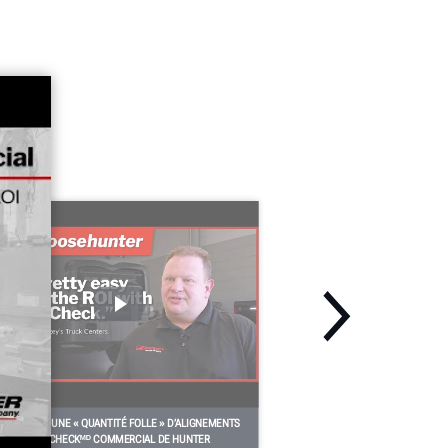
ERGEY FAIT UNE « QUANTITÉ FOLLE » D’ALIGNEMENTS
VEC QUICK CHECKᴹᴰ COMMERCIAL DE HUNTER