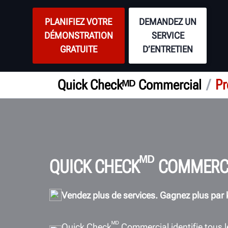
PLANIFIEZ VOTRE
DEMANDEZ UN
DÉMONSTRATION
SERVICE
GRATUITE
D’ENTRETIEN
/
Pr
Quick Checkᴹᴰ Commercial
ᴹᴰ
QUICK CHECK
COMMERCI
Vendez plus de services. Gagnez plus par 
ᴹᴰ
Quick Check
Commercial identifie tous l