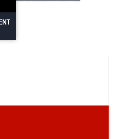
rgey's Tire Centers dans la banlieue de Philadelphie s’est forgé
e réputation en établissant un partenariat avec ses clients
mmerciaux et en fournissant le meilleur service possible. « Nous
 sommes pas seulement un centre de réparation », déclare
eve Ford, directeur régional des opérations. « L’équipement que
ENT
us utilisons est tout cela. »
e de
’état
des