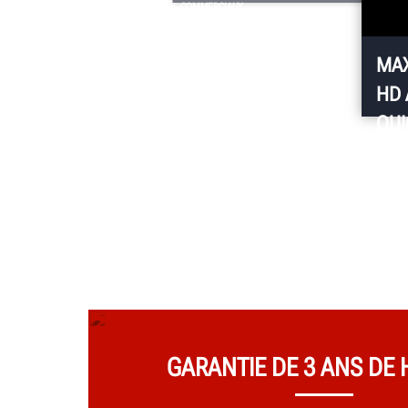
COMMERCIAUX
Les clients comptent depuis longtemps sur Thomas Tire à
Asheville, NC, pour prendre soin de leurs véhicules lourds, déclar
Sally Thomas, copropriétaire. Thomas s’appuie à son tour sur
l’équipement Hunter pour maintenir cette confiance. « Notre pèr
MAX
était toujours convaincu d’investir dans la qualité, et c’est ce que
nous avons fait », dit-elle.
HD 
QUI
C’es
Quic
30 s
de l
cons
d’éc
GARANTIE DE 3 ANS DE