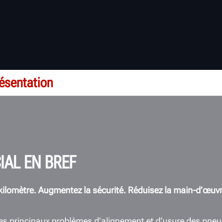
ésentation
AL EN BREF
kilomètre. Augmentez la sécurité. Réduisez la main-d’œuvr
es principaux problèmes d’alignement et d’usure des pneus,