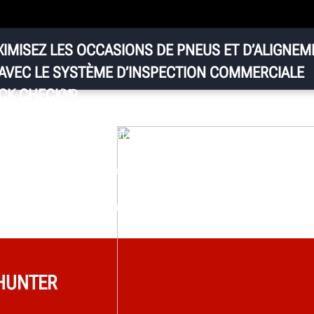
Be
un
co
e
ne
St
e
IMISEZ LES OCCASIONS DE PNEUS ET D’ALIGNEM
no
AVEC LE SYSTÈME D’INSPECTION COMMERCIALE
CK CHECKᴹᴰ
t pour cela que le système d’inspection sans surveillance
k Checkᴹᴰ Commercial de Hunter a été conçu. Un passag
econdes permet de vérifier instantanément et sans effort l
a bande de roulement et de l’alignement des pneus, deux 
idérations les plus importantes en matière de sécurité et
onomie pour les véhicules utilitaires.
 HUNTER