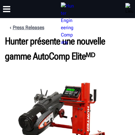
Press Releases
FORMATION
Hunter présente une nouvelle
PRODUITS
ASSISTANCE
À PROPOS
gamme AutoComp Eliteᴹᴰ