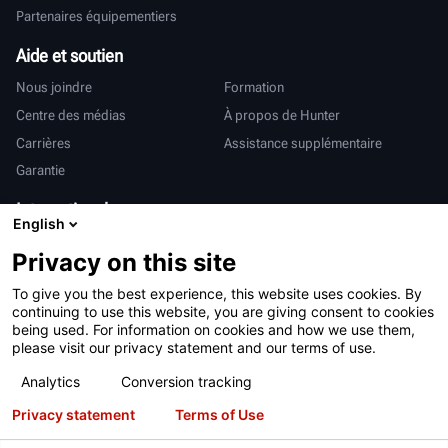
Partenaires équipementiers
Aide et soutien
Nous joindre
Formation
Centre des médias
À propos de Hunter
Carrières
Assistance supplémentaire
Garantie
International
English
Ventes et services
Deutsch
Privacy on this site
亨特中国
To give you the best experience, this website uses cookies. By
continuing to use this website, you are giving consent to cookies
being used. For information on cookies and how we use them,
please visit our privacy statement and our terms of use.
Analytics
Conversion tracking
Conditions d’utilisation
Déclaration de confidentialité
Privacy statement
Terms of Use
Proposition 65 de Californie
Système RAPI
Brevets