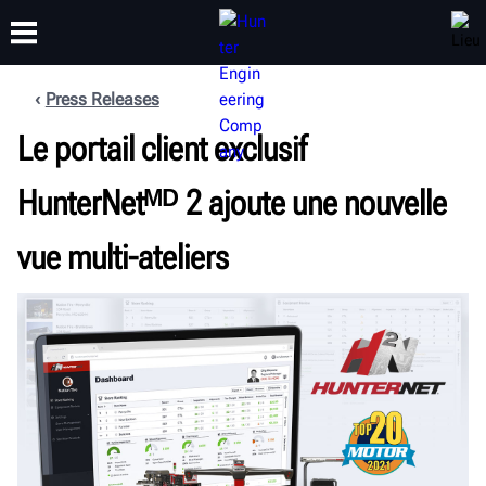
Press Releases
FORMATION
Le portail client exclusif
PRODUITS
ASSISTANCE
À PROPOS
HunterNetᴹᴰ 2 ajoute une nouvelle
vue multi-ateliers