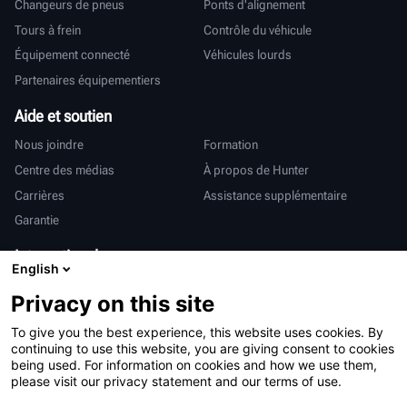
Changeurs de pneus
Ponts d'alignement
Tours à frein
Contrôle du véhicule
Équipement connecté
Véhicules lourds
Partenaires équipementiers
Aide et soutien
Nous joindre
Formation
Centre des médias
À propos de Hunter
Carrières
Assistance supplémentaire
Garantie
International
English
Ventes et services
Deutsch
Privacy on this site
亨特中国
To give you the best experience, this website uses cookies. By
continuing to use this website, you are giving consent to cookies
being used. For information on cookies and how we use them,
please visit our privacy statement and our terms of use.