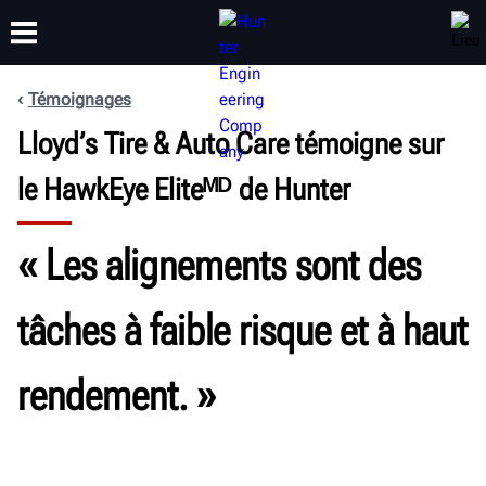
Témoignages
FORMATION
Lloyd’s Tire & Auto Care témoigne sur
PRODUITS
ASSISTANCE
À PROPOS
le HawkEye Eliteᴹᴰ de Hunter
«
Les alignements sont des
tâches à faible risque et à haut
rendement.
»