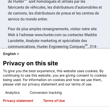
ᴹᴰ
de Hunter
sont homologués et utilisés par les
fabricants de véhicules, les distributeurs d’automobiles et
de camions, les distributeurs de pneus et les centres de
service du monde entier.
Pour de plus amples renseignements, visitez notre site
Web à l’adresse www.hunter.com ou contactez Maddie
Laviolette, Analyste marketing et spécialiste des
ᴹᴰ
communications, Hunter Engineering Company
, 314-
716-0380.
English
Privacy on this site
Pour en savoir plus, veuillez communiquer avec votre
ᴹᴰ
représentant Hunter
le plus proche à
To give you the best experience, this website uses cookies. By
© 1994-2026 Compagnie Hunter Engineering. Tous droits
https://www.hunter.com/contact
continuing to use this website, you are giving consent to cookies
réservés.
being used. For information on cookies and how we use them,
HunterNetUS 2.0.0
please visit our privacy statement and our terms of use.
Conditions du site Web
Analytics
Conversion tracking
Conditions d’abonnement
Privacy statement
Terms of Use
Conditions d'utilisation d'Inspection Live - 2 décembre 2025
Politique de confidentialité