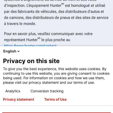
ᴹᴰ
d’inspection. L’équipement Hunter
est homologué et utilisé
par des fabricants de véhicules, des distributeurs d’autos et
de camions, des distributeurs de pneus et des sites de service
à travers le monde.
Pour en savoir plus, veuillez communiquer avec votre
ᴹᴰ
représentant Hunter
le plus proche au
https://www.hunter.com/contact
.
English
ᴹᴰ
Suivez la compagnie Hunter Engineering
sur
YouTube
,
Privacy on this site
Facebook
,
Instagram
,
Twitter
et
LinkedIn
.
To give you the best experience, this website uses cookies. By
© 1994-2026 Compagnie Hunter Engineering. Tous droits
continuing to use this website, you are giving consent to cookies
réservés.
being used. For information on cookies and how we use them,
HunterNetUS 2.0.0
please visit our privacy statement and our terms of use.
Conditions du site Web
Analytics
Conversion tracking
Conditions d’abonnement
Privacy statement
Terms of Use
Conditions d'utilisation d'Inspection Live - 2 décembre 2025
Politique de confidentialité