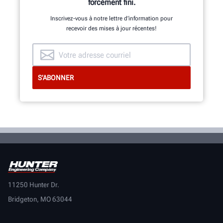
plus primé de l’industrie.
forcément fini.
Inscrivez-vous à notre lettre d’information pour
recevoir des mises à jour récentes!
EN SAVOIR PLUS SUR LE
CHANGEUR DE PNEUS
RÉVOLUTION<SUP>MC</SUP>
11250 Hunter Dr.
Bridgeton, MO 63044