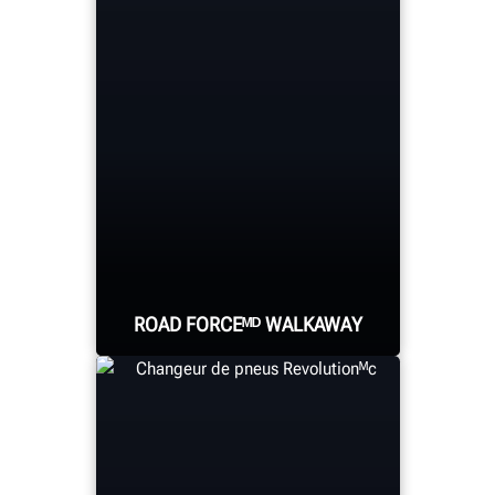
La gamme de ponts
élévateurs à ciseaux
automobiles de Hunter
offre quatre capacités et
plusieurs longueurs
d’empattement pour
répondre à pratiquement
tous les besoins.
EN SAVOIR PLUS SUR LES PONTS
ÉLÉVATEURS DE HUNTER!
ROAD FORCEᴹᴰ WALKAWAY
L’équilibreur de roues de
diagnostic plus rapide au
monde résout les