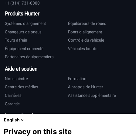
+1 (314) 731-0000
Produits Hunter
Systèmes d'alignement
Équilibreurs de roues
Changeurs de pneus
Ponts d'alignement
Tours à frein
Contrôle du véhicule
Équipement connecté
Véhicules lourds
Partenaires équipementiers
Aide et soutien
Nous joindre
Formation
Centre des médias
À propos de Hunter
Carrières
Assistance supplémentaire
Garantie
International
English
Ventes et services
Deutsch
Privacy on this site
亨特中国