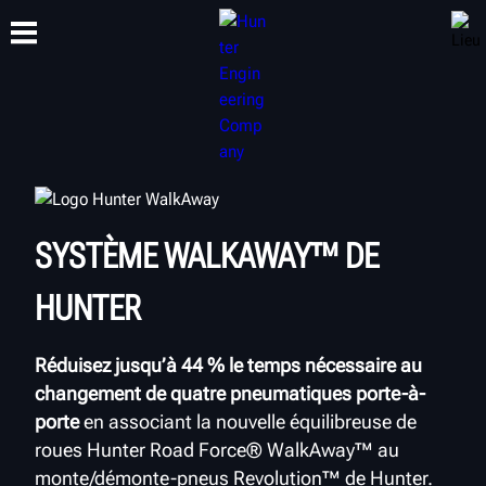
FORMATION
PRODUITS
ASSISTANCE
À PROPOS DE
SYSTÈME WALKAWAY™ DE
HUNTER
Réduisez jusqu’à 44
% le temps nécessaire au
changement de quatre pneumatiques porte-à-
porte
en associant la nouvelle équilibreuse de
roues Hunter Road Force® WalkAway™ au
monte/démonte-pneus Revolution™ de Hunter.