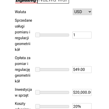
Waluta
Sprzedane
usługi
pomiaru i
regulacji
geometrii
kół
Opłata za
pomiar i
regulację
geometrii
kół
Inwestycja
w sprzęt
Koszty