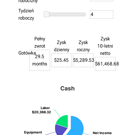
robocizny
Tydzień
roboczy
Pełny
Zysk
Zysk
Zysk
zwrot
10-letni
dzienny
roczny
Gotówka
netto
29.5
$25.45
$5,289.53
months
$61,468.68
Cash
Labor
Labor
$20,368.32
$20,368.32
Equipment
Equipment
Net Income
Net Income