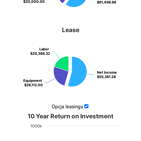
$20,000.00
$20,000.00
$61,468.68
$61,468.68
Lease
Labor
Labor
$20,368.32
$20,368.32
Net Income
Net Income
$55,361.28
$55,361.28
Equipment
Equipment
$26,112.00
$26,112.00
Opcja leasingu
10 Year Return on Investment
1000k