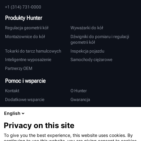
+1 (314) 731-0000
Produkty Hunter
Regulacja geometrii kół
Wyważarki do kół
Montażownice do kół
Dźwigniki do pomiaru i regulacji
geometrii kół
Tokarki do tarcz hamulcowych
Inspekcja pojazdu
Inteligentne wyposażenie
Samochody ciężarowe
Partnerzy OEM
Pomoc i wsparcie
Kontakt
O Hunter
Dodatkowe wsparcie
Gwarancja
Międzynarodowy
English
Sprzedaż i serwis
Deutsch
Privacy on this site
亨特中国
To give you the best experience, this website uses cookies. By
continuing to use this website, you are giving consent to cookies