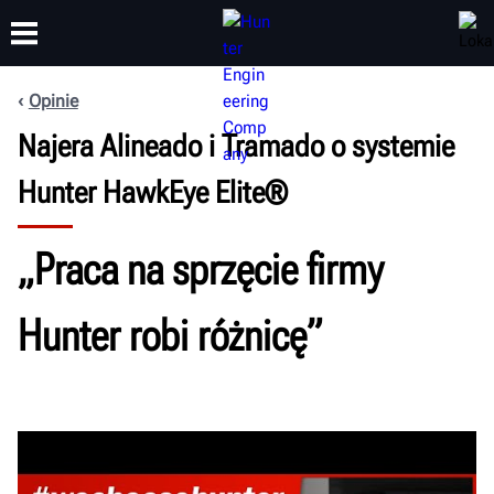
Opinie
Najera Alineado i Tramado o systemie
SZKOLENIA
PRODUKTY
WSPARCIE
O NAS
Hunter HawkEye Elite®
„Praca na sprzęcie firmy
Hunter robi różnicę”