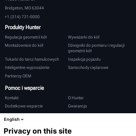
Bridgeton, MO 63044
+1 (314) 731-0000
Produkty Hunter
Regulacja geometrii kół
Wyważarki do kół
Montażownice do kół
Dźwigniki do pomiaru i regulacji
geometrii kół
Tokarki do tarcz hamulcowych
Inspekcja pojazdu
Inteligentne wyposażenie
Samochody ciężarowe
Partnerzy OEM
Pomoc i wsparcie
Kontakt
O Hunter
Dodatkowe wsparcie
Gwarancja
Międzynarodowy
English
Sprzedaż i serwis
Deutsch
Privacy on this site