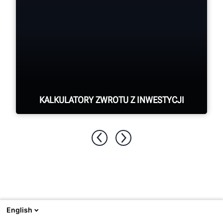
KALKULATORY ZWROTU Z INWESTYCJI
Zobacz zwrot z inwestycji w sprzęt marki
Hunter.
ZOBACZ KALKULATORY ZWROTU Z INWESTYCJI
Odwiedź stronę
Hunter.com
, aby zapoznać się z pełną linią
English
produktów lub sprzętu marki Hunter do serwisowania układu