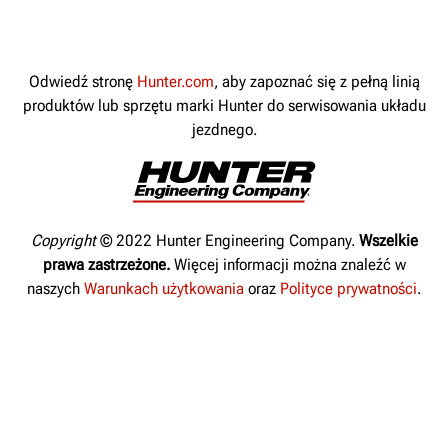
Możesz serwisować
najtrudniejsze opony
dzięki konfigurowalnym,
Odwiedź stronę
Hunter.com
, aby zapoznać się z pełną linią
dobrze znanym
produktów lub sprzętu marki Hunter do serwisowania układu
konstrukcjom.
jezdnego.
DOWIEDZ SIĘ WIĘCEJ
Copyright
© 2022 Hunter Engineering Company.
Wszelkie
prawa zastrzeżone.
Więcej informacji można znaleźć w
naszych
Warunkach użytkowania
oraz
Polityce prywatności
.