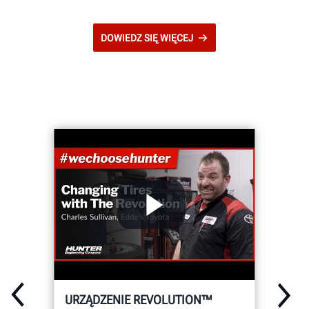
DOWIEDZ SIĘ WIĘCEJ
URZĄDZENIE REVOLUTION™