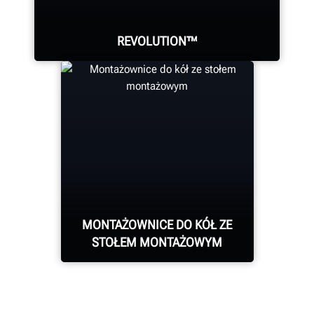
REVOLUTION™
Montażownica do kół z opcją
WalkAway™ umożliwia
wykonywanie innych zadań
podczas automatycznego
demontażu opony.
MONTAŻOWNICE DO KÓŁ ZE
STOŁEM MONTAŻOWYM
DOWIEDZ SIĘ WIĘCEJ