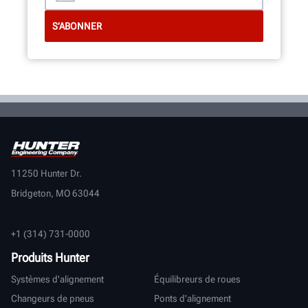
11250 Hunter Dr.
Bridgeton, MO 63044
+1 (314) 731-0000
Produits Hunter
Systèmes d'alignement
Équilibreurs de roues
Changeurs de pneus
Ponts d'alignement