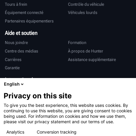
Tours à frein
Contrôle du véhicule
Équipement connecté
Véhicules lourds
Partenaires équipementiers
Aide et soutien
Nous joindre
Formation
Centre des médias
À propos de Hunter
Carrières
Assistance supplémentaire
Garantie
International
English
Ventes et services
Deutsch
Privacy on this site
亨特中国
To give you the best experience, this website uses cookies. By
continuing to use this website, you are giving consent to cookies
being used. For information on cookies and how we use them,
please visit our privacy statement and our terms of use.
Analytics
Conversion tracking