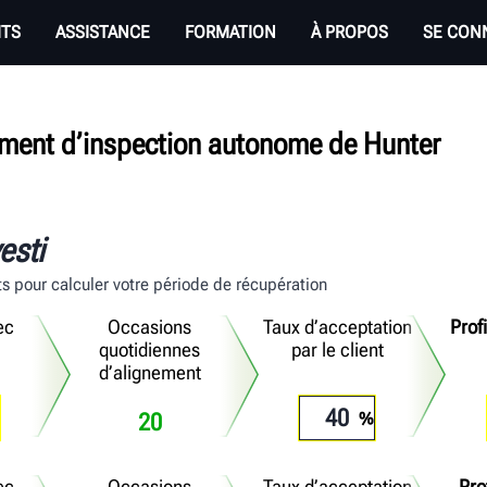
ITS
ASSISTANCE
FORMATION
À PROPOS
SE CON
pement d’inspection autonome de Hunter
esti
its pour calculer votre période de récupération
ec
Occasions
Taux d’acceptation
Prof
quotidiennes
par le client
d’alignement
20
ec
Occasions
Taux d’acceptation
Pro