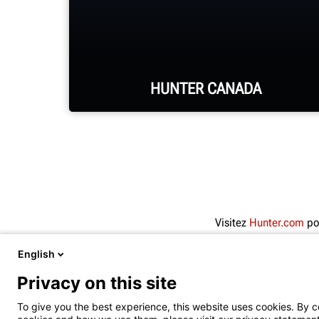
HUNTER CANADA
Le siège social de Hunter Canada
situé à Aurora, en Ontario, assure un
service et un soutien de qualité au
Visitez
Hunter.com
pou
marché canadien.
English
Privacy on this site
EN SAVOIR PLUS
Copyright
© 2026 Hunter Engineering Company.
To give you the best experience, this website uses cookies. By c