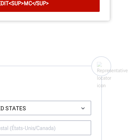
EDIT<SUP>MC</SUP>