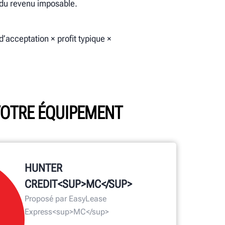
e du revenu imposable.
’acceptation × profit typique ×
 VOTRE ÉQUIPEMENT
HUNTER
CREDIT<SUP>MC</SUP>
Proposé par EasyLease
Express<sup>MC</sup>