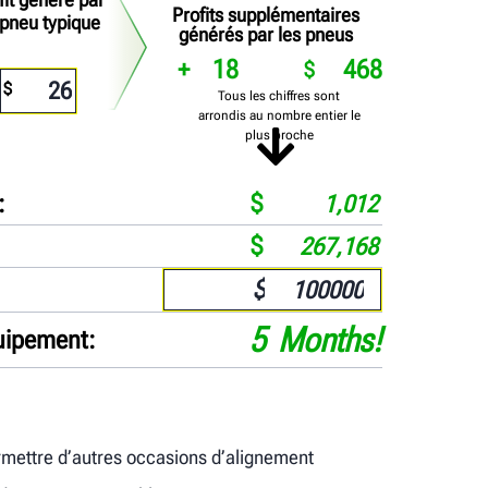
Profits supplémentaires
 pneu typique
générés par les pneus
18
468
Tous les chiffres sont
arrondis au nombre entier le
plus proche
1,012
267,168
$
5
Months
!
quipement
rmettre d’autres occasions d’alignement