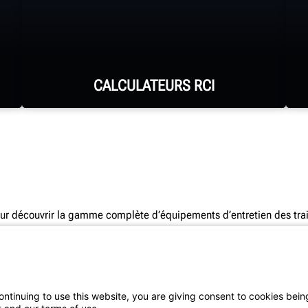
CALCULATEURS RCI
Voyez votre retour sur
investissement pour l'achat
d'équipement Hunter.
r découvrir la gamme complète d’équipements d’entretien des trai
VOIR LES CALCULATEURS RCI
Tous droits réservés.
Consultez nos
Conditions d’utilisation
et notre
ontinuing to use this website, you are giving consent to cookies bein
renseignements.