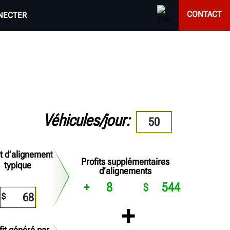
CONTACT
NECTER
Véhicules/jour
it d’alignement
Profits supplémentaires
typique
d’alignements
8
544
fit généré par