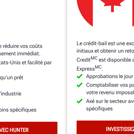
Le crédit-bail est une ex
 réduire vos coûts
initiaux et obtenir un re
issement immédiat.
MC
Credit
est disponible
ats-Unis et facilité par
MC
Express
.
Approbations le jou
 qu’un prêt
Comptabiliser vos pa
votre revenu imposa
’industrie
Axé sur le secteur 
spécifiques
ins spécifiques
INVESTISSE
AVEC HUNTER