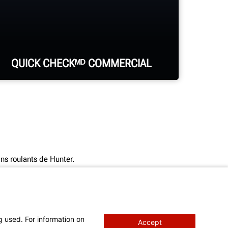
QUICK CHECKᴹᴰ COMMERCIAL
Identifiez toutes les principales
sources d’usure des pneus et les
conditions d’alignement qui
ns roulants de Hunter.
gaspillent du carburant pour tous les
essieux en utilisant la nouvelle voie
d’inspection autonome pour
véhicules lourds de Hunter.
Déclaration de confidentialité
pour de plus amples
g used. For information on
Accept