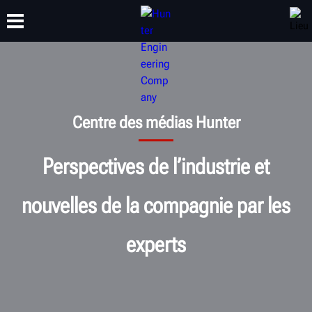
FORMATION
PRODUITS
ASSISTANCE
À PROPOS
Centre des médias Hunter
Perspectives de l’industrie et
nouvelles de la compagnie par les
experts