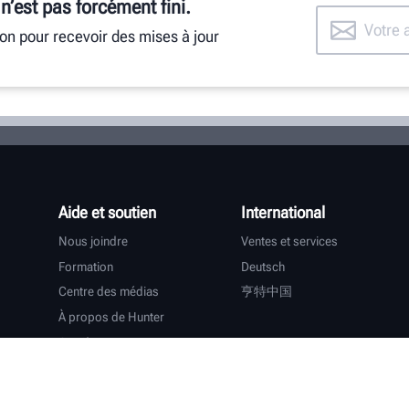
 n’est pas forcément fini.
ion pour recevoir des mises à jour
Aide et soutien
International
Nous joindre
Ventes et services
Formation
Deutsch
Centre des médias
亨特中国
À propos de Hunter
Carrières
Assistance supplémentaire
Garantie