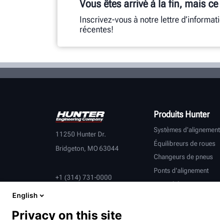
Vous êtes arrivé à la fin, mais ce
Inscrivez-vous à notre lettre d’informat
récentes!
Produits Hunter
Systèmes d'alignement
11250 Hunter Dr.
Équilibreurs de roues
Bridgeton, MO 63044
Changeurs de pneus
Ponts d'alignement
+1 (314) 731-0000
Tours à frein
English
Contrôle du véhicule
Équipement connecté
Privacy on this site