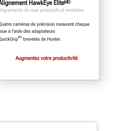
Alignement HawkEye Eliteᴹᴰ
Alignements de roue productifs et rentables
Quatre caméras de précision mesurent chaque
roue à l’aide des adaptateurs
ᴹᴰ
QuickGrip
brevetés de Hunter.
Augmentez votre productivité