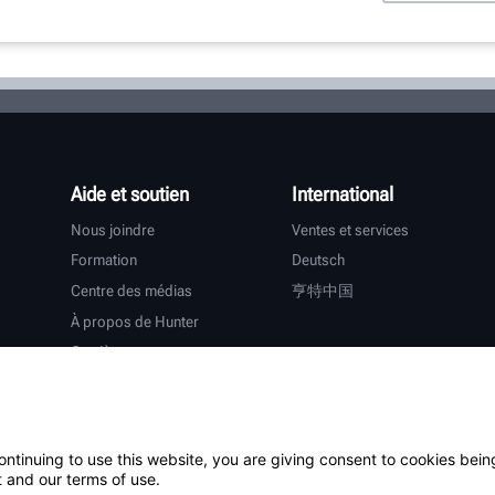
Aide et soutien
International
Nous joindre
Ventes et services
Formation
Deutsch
Centre des médias
亨特中国
À propos de Hunter
Carrières
Assistance supplémentaire
Garantie
ontinuing to use this website, you are giving consent to cookies bein
tiers
 and our terms of use.