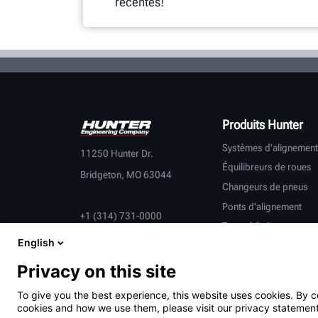
récentes!
Produits Hunter
Systèmes d'alignement
11250 Hunter Dr.
Équilibreurs de roues
Bridgeton, MO 63044
Changeurs de pneus
Ponts d'alignement
+1 (314) 731-0000
Tours à frein
English
Contrôle du véhicule
Équipement connecté
Privacy on this site
Véhicules lourds
To give you the best experience, this website uses cookies. By c
Partenaires équipemen
cookies and how we use them, please visit our privacy statement