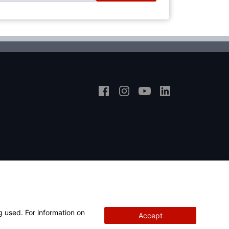
g used. For information on
Accept