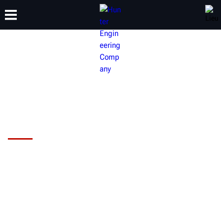
FORMATION
PRODUITS
ASSISTANCE
À PROPOS
Changeur de pneus Hunter
Revolution™
Utilisez-vous votre temps de service
efficacement?