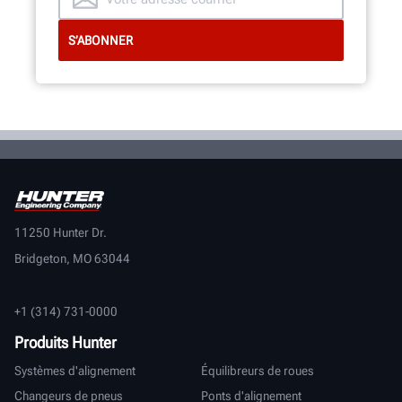
11250 Hunter Dr.
Bridgeton, MO 63044
+1 (314) 731-0000
Produits Hunter
Systèmes d'alignement
Équilibreurs de roues
Changeurs de pneus
Ponts d'alignement