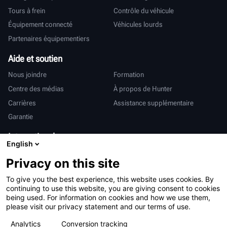
Tours à frein
Contrôle du véhicule
Équipement connecté
Véhicules lourds
Partenaires équipementiers
Aide et soutien
Nous joindre
Formation
Centre des médias
À propos de Hunter
Carrières
Assistance supplémentaire
Garantie
International
English
Ventes et services
Deutsch
Privacy on this site
亨特中国
To give you the best experience, this website uses cookies. By
continuing to use this website, you are giving consent to cookies
being used. For information on cookies and how we use them,
please visit our privacy statement and our terms of use.
Analytics
Conversion tracking