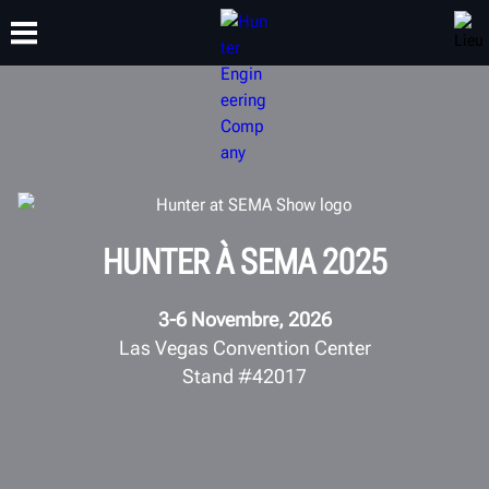
FORMATION
PRODUITS
ASSISTANCE
À PROPOS
HUNTER À SEMA 2025
3-6 Novembre, 2026
Las Vegas Convention Center
Stand #42017