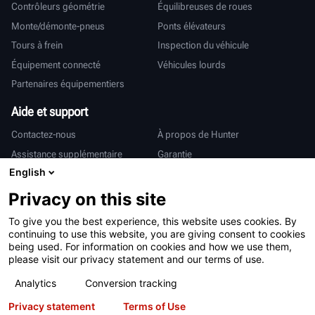
Contrôleurs géométrie
Équilibreuses de roues
Monte/démonte-pneus
Ponts élévateurs
Tours à frein
Inspection du véhicule
Équipement connecté
Véhicules lourds
Partenaires équipementiers
Aide et support
Contactez-nous
À propos de Hunter
Assistance supplémentaire
Garantie
English
International
Privacy on this site
Ventes et services
Deutsch
To give you the best experience, this website uses cookies. By
亨特中国
continuing to use this website, you are giving consent to cookies
being used. For information on cookies and how we use them,
please visit our privacy statement and our terms of use.
Analytics
Conversion tracking
Privacy statement
Terms of Use