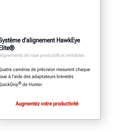
Système d’alignement HawkEye
Elite®
Alignements de roue productifs et rentables
Quatre caméras de précision mesurent chaque
roue à l’aide des adaptateurs brevetés
®
QuickGrip
de Hunter.
Augmentez votre productivité