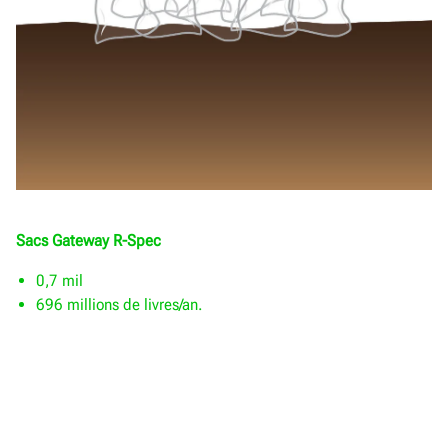
Sacs Gateway R-Spec
0,7 mil
696 millions de livres/an.