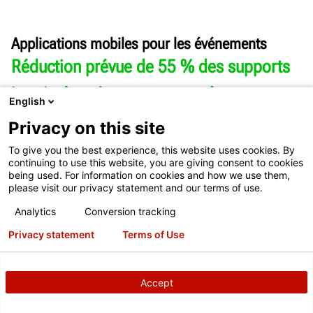
Applications mobiles pour les événements
Réduction prévue de 55 % des supports
imprimés grâce au passage à
English
l’application !
Privacy on this site
To give you the best experience, this website uses cookies. By
En 2018, Hunter a lancé une application mobile pour notre
continuing to use this website, you are giving consent to cookies
plus grand événement organisé par l’entreprise : les réunions
being used. For information on cookies and how we use them,
nationales des ventes, du service et des distributeurs. Cette
please visit our privacy statement and our terms of use.
nouvelle application a permis de réduire considérablement les
Analytics
Conversion tracking
supports imprimés et les coûts globaux.
Privacy statement
Terms of Use
Accept