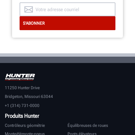
11250 Hunter Drive
Bridgeton, Missouri 63044
+1 (314) 731-0000
Produits Hunter
Contrôleurs géométrie
Équilibreuses de roues
Monte/démonte-pneus
Ponts élévateurs