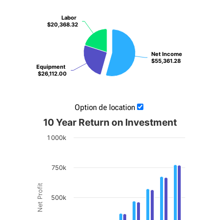
Labor
Labor
$20,368.32
$20,368.32
Net Income
Net Income
$55,361.28
$55,361.28
Equipment
Equipment
$26,112.00
$26,112.00
Option de location
10 Year Return on Investment
1 000k
750k
Net Profit
500k