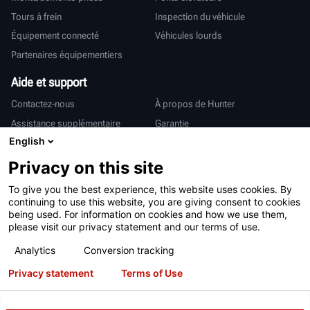
Tours à frein
Inspection du véhicule
Équipement connecté
Véhicules lourds
Partenaires équipementiers
Aide et support
Contactez-nous
À propos de Hunter
Assistance supplémentaire
Garantie
English
International
Privacy on this site
Ventes et services
Deutsch
To give you the best experience, this website uses cookies. By
亨特中国
continuing to use this website, you are giving consent to cookies
being used. For information on cookies and how we use them,
please visit our privacy statement and our terms of use.
Analytics
Conversion tracking
Privacy statement
Terms of Use
Conditions d’utilisation
Déclaration de confidentialité
Brevets
Connexion