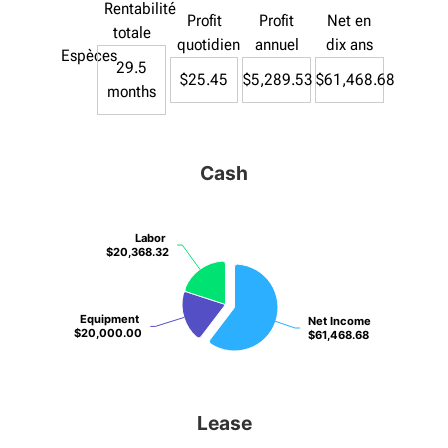
Rentabilité
Profit
Profit
Net en
totale
quotidien
annuel
dix ans
Espèces
29.5
$25.45
$5,289.53
$61,468.68
months
Cash
Labor
Labor
$20,368.32
$20,368.32
Equipment
Equipment
Net Income
Net Income
$20,000.00
$20,000.00
$61,468.68
$61,468.68
Lease