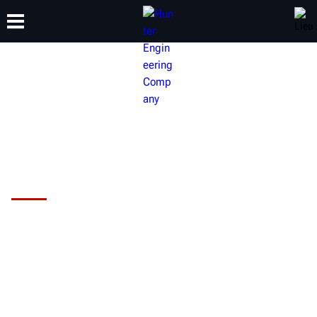
FORMATION
PRODUITS
ASSISTANCE
À PROPOS DE
Équilibreuse de roues Road Force®
Elite de Hunter
Résolvez-vous les problèmes de
vibrations des roues dans votre atelier ?