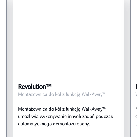
Revolution™
Montażownica do kół z funkcją WalkAway™
Montażownica do kół z funkcją WalkAway™
umożliwia wykonywanie innych zadań podczas
automatycznego demontażu opony.