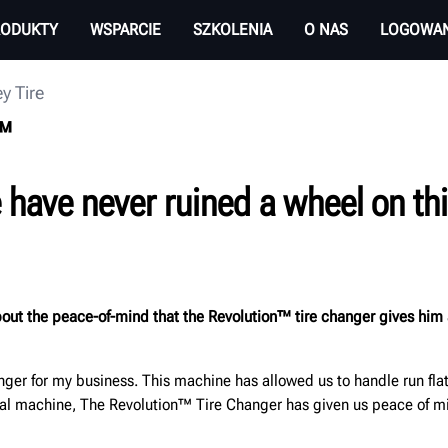
RODUKTY
WSPARCIE
SZKOLENIA
O NAS
LOGOWAN
y Tire
n™
e have never ruined a wheel on th
about the peace-of-mind that the Revolution™ tire changer gives him
 for my business. This machine has allowed us to handle run flat t
al machine, The Revolution™ Tire Changer has given us peace of mi