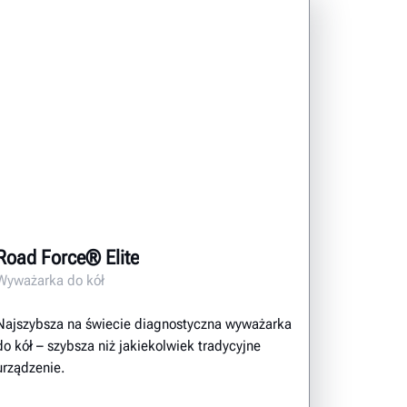
Road Force® Elite
Wyważarka do kół
Najszybsza na świecie diagnostyczna wyważarka
do kół – szybsza niż jakiekolwiek tradycyjne
urządzenie.