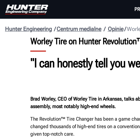
P
Hunter Engineering
Centrum medialne
Opinie
Worle
Worley Tire on Hunter Revolutio
"I can honestly tell you w
Brad Worley, CEO of Worley Tire in Arkansas, talks 
assembly, most notably high-end wheels.
The Revolution™ Tire Changer has been a game changer
changed thousands of high-end tires on a convention
given top-notch care.