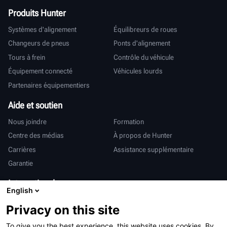
Produits Hunter
Systèmes d'alignement
Équilibreurs de roues
Changeurs de pneus
Ponts d'alignement
Tours à frein
Contrôle du véhicule
Équipement connecté
Véhicules lourds
Partenaires équipementiers
Aide et soutien
Nous joindre
Formation
Centre des médias
À propos de Hunter
Carrières
Assistance supplémentaire
Garantie
International
English
Ventes et services
Deutsch
Privacy on this site
亨特中国
To give you the best experience, this website uses cookies. By