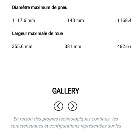
Diamètre maximum de pneu
1117.6
mm
1143
mm
1168.
Largeur maximale de roue
355.6
mm
381
mm
482.6
GALLERY
1 / 8
En raison des progrès technologiques continus, les
caractéristiques et configurations représentées sur les