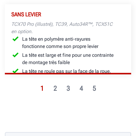
SANS LEVIER
TCX70 Pro (illustré), TC39, Auto34R™, TCX51C
en option.
La tête en polymère anti-rayures
fonctionne comme son propre levier
La tête est large et fine pour une contrainte
de montage très faible
La tête ne roule pas sur la face de la roue,
permettant ainsi un fonctionnement qui
évite les rayures
1
2
3
4
5