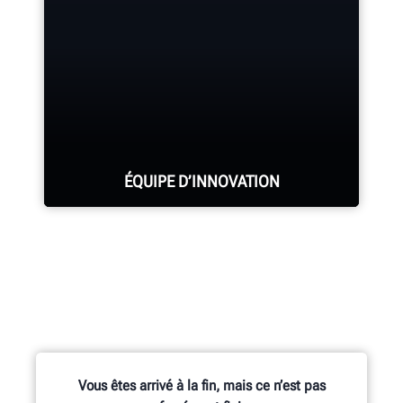
REQUEST SUPPORT
ÉQUIPE D’INNOVATION
Des centaines de fonctionnalités
brevetées et exclusives sont le fruit
des travaux de l’équipe Recherche et
Développement, constituée
d’ingénieurs mécaniciens,
Vous êtes arrivé à la fin, mais ce n’est pas
électriciens et logiciels.