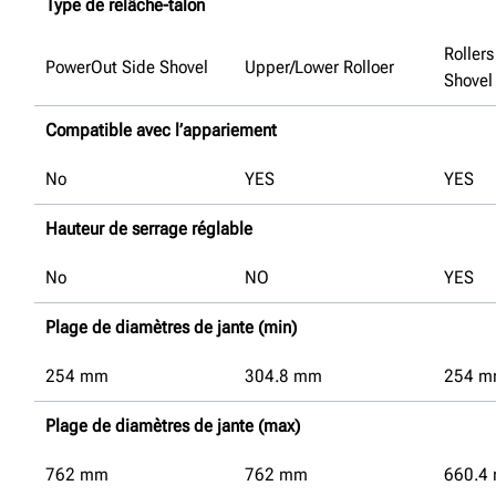
Type de relâche-talon
Rollers
PowerOut Side Shovel
Upper/Lower Rolloer
Shovel
Compatible avec l’appariement
No
YES
YES
Hauteur de serrage réglable
No
NO
YES
Plage de diamètres de jante (min)
254
mm
304.8
mm
254
m
Plage de diamètres de jante (max)
762
mm
762
mm
660.4