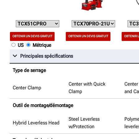
OBTENIR UN DEVIS GRATUIT
OBTENIR UN DEVIS GRATUIT
OBTENIR U
US
Métrique
Principales spécifications
Type de serrage
Center with Quick
Center
Center Clamp
Clamp
and Ca
Outil de montage/démontage
Steel Leverless
Polymer
Hybrid Leverless Head
w/Protection
leverle