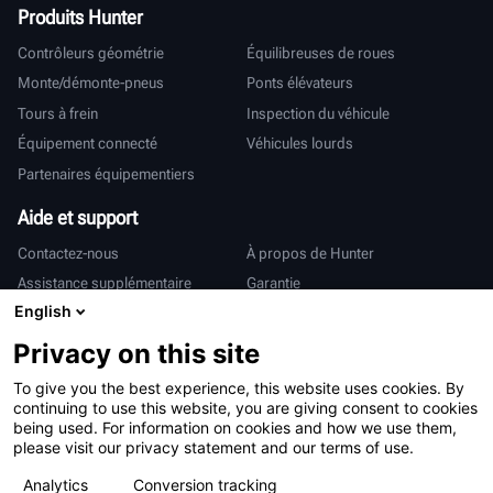
Produits Hunter
Contrôleurs géométrie
Équilibreuses de roues
Monte/démonte-pneus
Ponts élévateurs
Tours à frein
Inspection du véhicule
Équipement connecté
Véhicules lourds
Partenaires équipementiers
Aide et support
Contactez-nous
À propos de Hunter
Assistance supplémentaire
Garantie
English
International
Privacy on this site
Ventes et services
Deutsch
To give you the best experience, this website uses cookies. By
亨特中国
continuing to use this website, you are giving consent to cookies
being used. For information on cookies and how we use them,
please visit our privacy statement and our terms of use.
Analytics
Conversion tracking