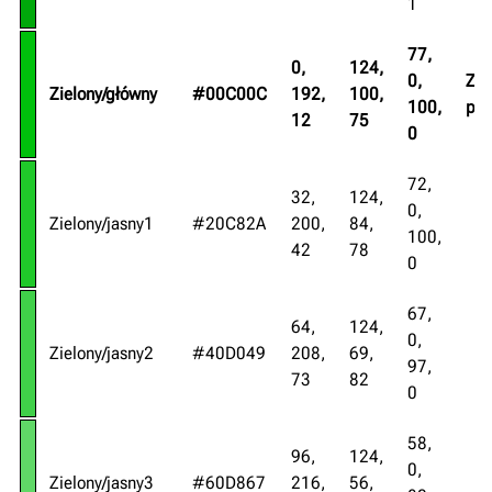
1
77,
0,
124,
0,
Zie
Zielony/główny
#00C00C
192,
100,
100,
po
12
75
0
72,
32,
124,
0,
Zielony/jasny1
#20C82A
200,
84,
100,
42
78
0
67,
64,
124,
0,
Zielony/jasny2
#40D049
208,
69,
97,
73
82
0
58,
96,
124,
0,
Zielony/jasny3
#60D867
216,
56,