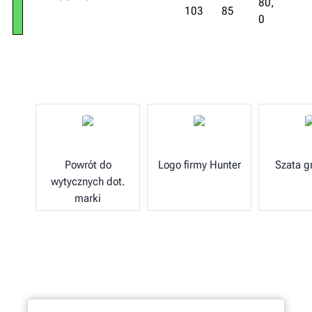
80,
103
85
0
Powrót do
Logo firmy Hunter
Szata g
wytycznych dot.
marki