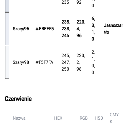
235
92
0
6,
235,
220,
3,
Jasnoszare
Szary/96
#EBEEF5
238,
4,
1,
tło
245
96
0
2,
245,
220,
1,
Szary/98
#F5F7FA
247,
2,
0,
250
98
0
Czerwienie
CMY
Nazwa
HEX
RGB
HSB
z
K
n