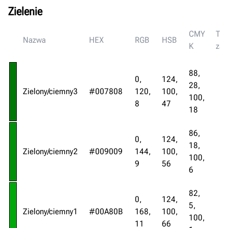
Zielenie
CMY
Ty
Nazwa
HEX
RGB
HSB
K
zas
88,
0,
124,
28,
Zielony/ciemny3
#007808
120,
100,
100,
8
47
18
86,
0,
124,
18,
Zielony/ciemny2
#009009
144,
100,
100,
9
56
6
82,
0,
124,
5,
Zielony/ciemny1
#00A80B
168,
100,
100,
11
66