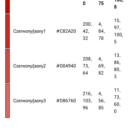
0
75
8
15,
200,
4,
97,
Czerwony/jasny1
#C82A20
42,
84,
100,
32
78
5
13,
208,
4,
86,
Czerwony/jasny2
#D04940
73,
69,
80,
64
82
3
11,
216,
4,
73,
Czerwony/jasny3
#D86760
103,
56,
60,
96
85
0