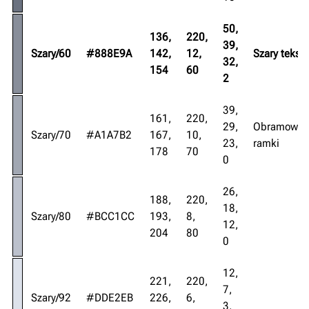
50,
136,
220,
39,
Szary/60
#888E9A
142,
12,
Szary tekst
32,
154
60
2
39,
161,
220,
29,
Obramowan
Szary/70
#A1A7B2
167,
10,
23,
ramki
178
70
0
26,
188,
220,
18,
Szary/80
#BCC1CC
193,
8,
12,
204
80
0
12,
221,
220,
7,
Szary/92
#DDE2EB
226,
6,
3,