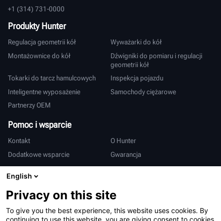
+1 (314) 731-0000
Produkty Hunter
Regulacja geometrii kół
Wyważarki do kół
Montażownice do kół
Dźwigniki do pomiaru i regulacji
geometrii kół
Tokarki do tarcz hamulcowych
Inspekcja pojazdu
Inteligentne wyposażenie
Samochody ciężarowe
Partnerzy OEM
Pomoc i wsparcie
Kontakt
O Hunter
Dodatkowe wsparcie
Gwarancja
Międzynarodowy
English
Sprzedaż i serwis
Deutsch
Privacy on this site
亨特中国
To give you the best experience, this website uses cookies. By
continuing to use this website, you are giving consent to cookies