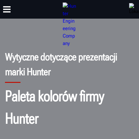
SZKOLENIA
PRODUKTY
WSPARCIE
O NAS
Wytyczne dotyczące prezentacji
marki Hunter
Paleta kolorów firmy
Hunter