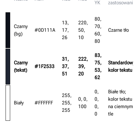
YK
zastosowania
80,
13,
220,
Czarny
70,
#0D111A
17,
50,
Czarne tło
(bg)
60,
26
10
80
83,
31,
222,
Czarny
75,
Standardowy
#1F2533
37,
39,
(tekst)
53,
kolor tekstu
51
20
62
0,
Białe tło;
255,
0, 0,
0,
kolor tekstu
Biały
#FFFFFF
255,
100
0,
na ciemnym
255
0
tle