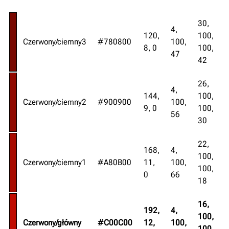
30,
4,
120,
100,
Czerwony/ciemny3
#780800
100,
8, 0
100,
47
42
26,
4,
144,
100,
Czerwony/ciemny2
#900900
100,
9, 0
100,
56
30
22,
168,
4,
100,
Czerwony/ciemny1
#A80B00
11,
100,
100,
0
66
18
16,
192,
4,
100,
C
Czerwony/główny
#C00C00
12,
100,
100,
m