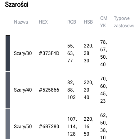
Szarości
CM
Typowe
Nazwa
HEX
RGB
HSB
YK
zastosowan
78,
55,
220,
67,
Szary/30
#373F4D
63,
28,
50,
77
30
40
70,
82,
220,
60,
Szary/40
#525866
88,
20,
45,
102
40
23
62,
107,
220,
50,
Szary/50
#6B7280
114,
16,
38,
128
50
10