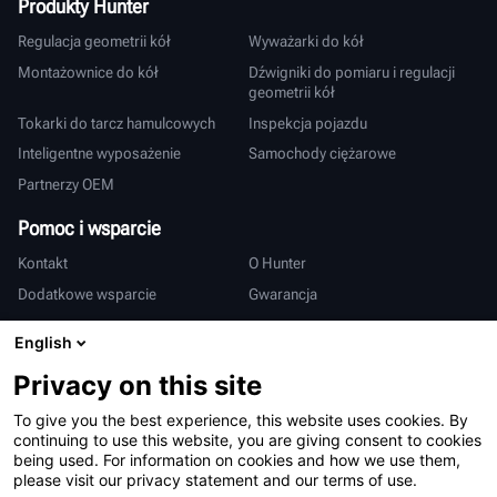
Produkty Hunter
Regulacja geometrii kół
Wyważarki do kół
Montażownice do kół
Dźwigniki do pomiaru i regulacji
geometrii kół
Tokarki do tarcz hamulcowych
Inspekcja pojazdu
Inteligentne wyposażenie
Samochody ciężarowe
Partnerzy OEM
Pomoc i wsparcie
Kontakt
O Hunter
Dodatkowe wsparcie
Gwarancja
Międzynarodowy
English
Sprzedaż i serwis
Deutsch
Privacy on this site
亨特中国
To give you the best experience, this website uses cookies. By
continuing to use this website, you are giving consent to cookies
being used. For information on cookies and how we use them,
please visit our privacy statement and our terms of use.