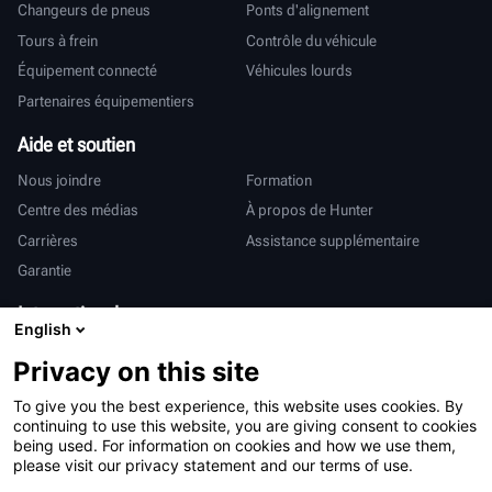
Changeurs de pneus
Ponts d'alignement
Tours à frein
Contrôle du véhicule
Équipement connecté
Véhicules lourds
Partenaires équipementiers
Aide et soutien
Nous joindre
Formation
Centre des médias
À propos de Hunter
Carrières
Assistance supplémentaire
Garantie
International
English
Ventes et services
Deutsch
Privacy on this site
亨特中国
To give you the best experience, this website uses cookies. By
continuing to use this website, you are giving consent to cookies
being used. For information on cookies and how we use them,
please visit our privacy statement and our terms of use.