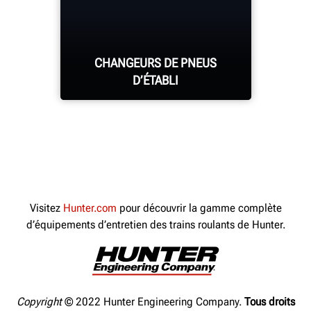
de pneus pour effectuer d’autres
tâches pendant qu’il démonte
automatiquement le pneu.
CHANGEURS DE PNEUS
D’ÉTABLI
EN SAVOIR PLUS
Manipulez les pneus les
plus difficiles avec des
conceptions familières et
Visitez
Hunter.com
pour découvrir la gamme complète
personnalisables.
d’équipements d’entretien des trains roulants de Hunter.
EN SAVOIR PLUS
Copyright
© 2022 Hunter Engineering Company.
Tous droits